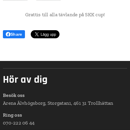
Grattis till alla tävlande på SKK cup!
Share
Hör av dig
Besök oss
Arena Älvhögsborg, Storgatan1, 461 31 Trollhättan
Ring oss
070-222 06 44